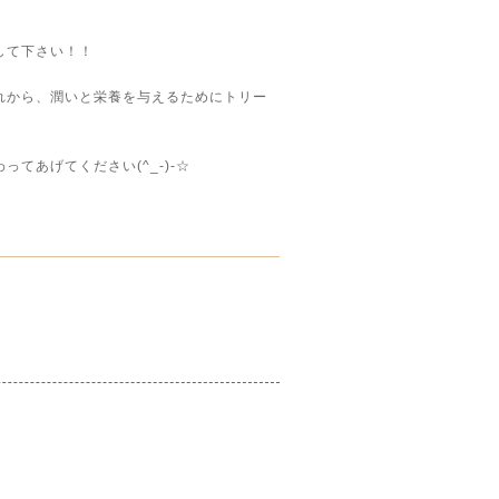
して下さい！！
れから、潤いと栄養を与えるためにトリー
てあげてください(^_-)-☆