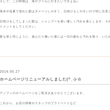
そして、この時期は、海やプールに行きたいですよね♪
海水や塩素で濡れた髪はダメージしやすく、日焼けもしやすいので特に注意
日焼けをしてしまった髪は、シャンプーを使い優しく汚れを落とします、そ
トメントをしてください。
髪も体と同じように、遊んだり働いた後には一日の疲れと汚れを取り、いたわっ
2016.05.27
ホームページリニューアルしました(^_-)-☆
アンフィのホームページをご覧頂きありがとうございます。
これから、お店の情報やスタッフのプライベートなど