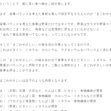
ということで、髪に良い食べ物をご紹介致します。
まず、栄養バランスを考えた食材を選んで頭文字をそろえたのが「まごわや
栄養バランスを考えた食事は野菜だけではダメです。野菜はサラダや野菜ス
れ以外にごま・きのこ・海藻などは意識的に摂るように心がけないと、、、
「あれ？最近全然食べてないかも」ってことになりがちです。
そこで「まごわやさしい」の食生活が大事となってくるのです。
これはビタミン、ミネラル、カルシウム、マグネシウムをバランスよく含む
この「まごわやさしい」の組み合わせで食事をするとビタミン、ミネラル、
養素がバランスよく摂取できます。ご飯とも相性がよく、まごわやさしいの
食事を摂ることができます。
まごわやさしいは以下のような内容となります。
ま：（豆類）豆腐・大豆など。たんぱく質・ビタミン・食物繊維が豊富
ご：（ゴマ）たんぱく質・食物繊維・カルシウム・ミネラルなどが豊富
わ：（ワカメなど海藻類）たんぱく質・ミネラル・食物繊維が豊富
や：（野菜）ビタミン・ミネラルが豊富