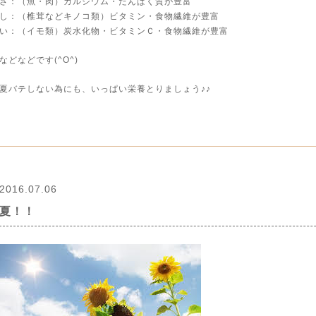
さ：（魚・肉）カルシウム・たんぱく質が豊富
し：（椎茸などキノコ類）ビタミン・食物繊維が豊富
い：（イモ類）炭水化物・ビタミンＣ・食物繊維が豊富
などなどです(^O^)
夏バテしない為にも、いっぱい栄養とりましょう♪♪
2016.07.06
夏！！