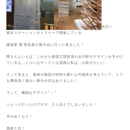
先日！
東京ステーションギャラリーで開催している、
建築家 隈 研吾産の展示会に行った来ました！
隈さんといえば、これから新国立競技場や品川駅のデザインを手がけ
ているな…ぐらいなザックリな認識な私は…お恥ずかしい…
入って見ると、素材や物質の特性や新たな可能性を考えていて、とて
も興味深く面白い展示が沢山ありました！
そして、繊細なデザイン^ – ^
ふらっと行ったのですが、入り込んでしまいました！
木のぬくもり！
素材と光！